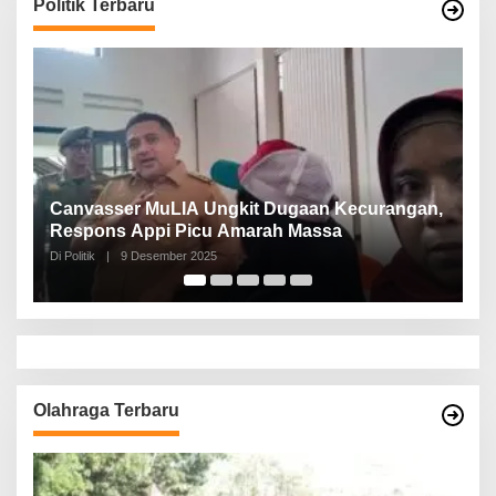
Politik Terbaru
asser MuLIA Ungkit Dugaan Kecurangan,
Nurchalis: Pe
ons Appi Picu Amarah Massa
Pertumbuha
k
|
9 Desember 2025
Di Politik
|
17 Nov
Olahraga Terbaru