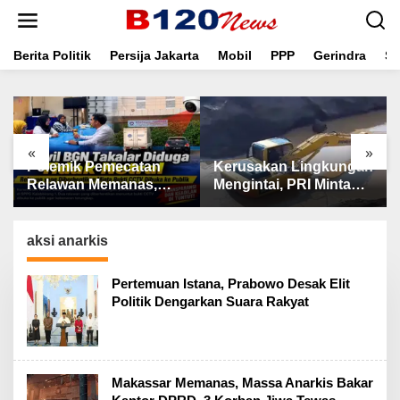
L
e
w
a
Berita Politik
Persija Jakarta
Mobil
PPP
Gerindra
Se
t
i
k
e
k
«
»
o
 Pemecatan
Kerusakan Lingkungan
Wawan Nur 
n
t
 Memanas,
Mengintai, PRI Minta
Saatnya DP
e
GN Takalar
Aparat Periksa
Buktikan Ko
n
 Buka
Tambang Galian C
Cabut Perda
n CCTV
Gowa
aksi anarkis
Pertemuan Istana, Prabowo Desak Elit
Politik Dengarkan Suara Rakyat
Makassar Memanas, Massa Anarkis Bakar